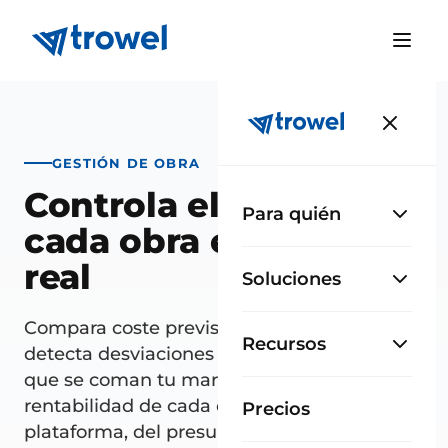
GESTIÓN DE OBRA
Controla el coste de
Para quién
cada obra en tiempo
real
Soluciones
Compara coste previsto, contratado y real,
Recursos
detecta desviaciones por capítulo antes de
que se coman tu margen y mide la
rentabilidad de cada obra. Todo en una
Precios
plataforma, del presupuesto a la