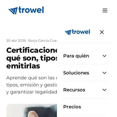
30 abr 2026
·
Borja García Cueto
Certificaciones de obra:
Para quién
qué son, tipos y cómo
emitirlas
Soluciones
Aprende qué son las certificaciones de obra,
tipos, emisión y gestión para agilizar cobros
Recursos
y garantizar legalidad en España.
Precios