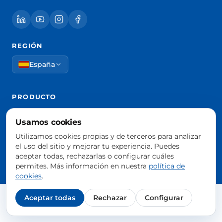
REGIÓN
España
PRODUCTO
Precios
Usamos cookies
Agendar demo
Utilizamos cookies propias y de terceros para analizar
Iniciar sesión
el uso del sitio y mejorar tu experiencia. Puedes
aceptar todas, rechazarlas o configurar cuáles
Información comercial
permites. Más información en nuestra
política de
cookies
.
RECURSOS
Aceptar todas
Rechazar
Configurar
Agendar demo gratis
Blog
Webinars