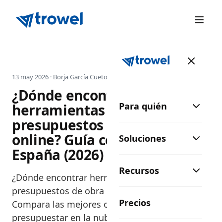
13 may 2026
·
Borja García Cueto
¿Dónde encontrar
Para quién
herramientas para realizar
presupuestos de obra
online? Guía completa para
Soluciones
España (2026)
Recursos
¿Dónde encontrar herramientas para
presupuestos de obra online en España?
Precios
Compara las mejores opciones y empieza a
presupuestar en la nube.