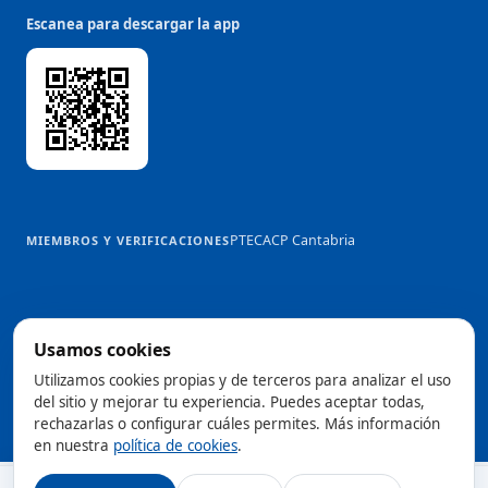
Escanea para descargar la app
PTEC
ACP Cantabria
MIEMBROS Y VERIFICACIONES
Usamos cookies
@2026 Trowelapp
Utilizamos cookies propias y de terceros para analizar el uso
Aviso legal
Términos y condiciones
Privacidad
Cookies
DPA
del sitio y mejorar tu experiencia. Puedes aceptar todas,
Configurar cookies
rechazarlas o configurar cuáles permites. Más información
Hecho con ❤️ desde Cantabria, España
en nuestra
política de cookies
.