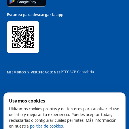
Google Play
Escanea para descargar la app
PTEC
ACP Cantabria
MIEMBROS Y VERIFICACIONES
Usamos cookies
@2026 Trowelapp
Utilizamos cookies propias y de terceros para analizar el uso
Aviso legal
Términos y condiciones
Privacidad
Cookies
DPA
del sitio y mejorar tu experiencia. Puedes aceptar todas,
Configurar cookies
rechazarlas o configurar cuáles permites. Más información
Hecho con ❤️ desde Cantabria, España
en nuestra
política de cookies
.