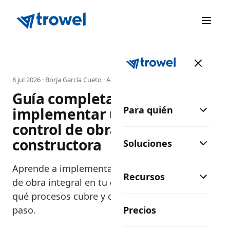
8 jul 2026
·
Borja García Cueto
·
Actualizado 9 jul 2026
Guía completa para
Para quién
implementar un sistema de
control de obra integral en tu
constructora
Soluciones
Aprende a implementar un sistema de control
Recursos
de obra integral en tu constructora: qué es,
qué procesos cubre y cómo digitalizarlo paso a
paso.
Precios