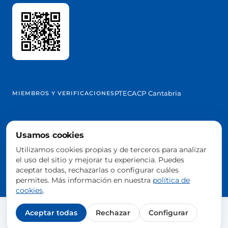
PTEC
ACP Cantabria
MIEMBROS Y VERIFICACIONES
Usamos cookies
@2026 Trowelapp
Utilizamos cookies propias y de terceros para analizar
Aviso legal
Términos y condiciones
Privacidad
Cookies
DPA
el uso del sitio y mejorar tu experiencia. Puedes
Configurar cookies
aceptar todas, rechazarlas o configurar cuáles
Hecho con ❤️ desde Cantabria, España
permites. Más información en nuestra
política de
cookies
.
Aceptar todas
Rechazar
Configurar
Agendar demo gratis