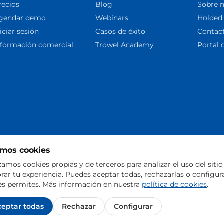
recios
Blog
Sobre 
gendar demo
Webinars
Holded
iciar sesión
Casos de éxito
Contac
nformación comercial
Trowel Academy
Portal 
mos cookies
ria
izamos cookies propias y de terceros para analizar el uso del sitio
rar tu experiencia. Puedes aceptar todas, rechazarlas o configur
es permites. Más información en nuestra
política de cookies
.
ceptar todas
Rechazar
Configurar
gal
Términos y condiciones
Privacidad
Cookies
DPA
Configurar cookies