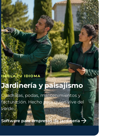
HABLA TU IDIOMA
Jardinería y paisajismo
Cuadrillas, podas, mantenimientos y
facturación. Hecho para quien vive del
verde.
Software para empresas de jardinería