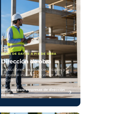
TOMA DE DATOS A PIE DE OBRA
Dirección de obra
Inspecciones, repasos, certificados y
ensayos al instante, sin volver a la
oficina.
Software para empresas de dirección
de obra