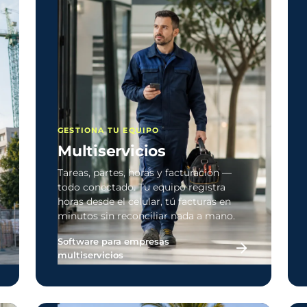
GESTIONA TU EQUIPO
Multiservicios
Tareas, partes, horas y facturación —
todo conectado. Tu equipo registra
horas desde el celular, tú facturas en
minutos sin reconciliar nada a mano.
Software para empresas
multiservicios