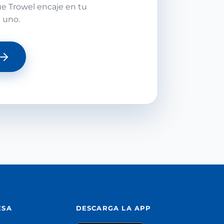
ue Trowel encaje en tu
a uno.
ESA
DESCARGA LA APP