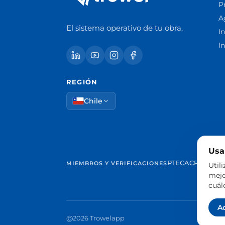
P
A
El sistema operativo de tu obra.
In
I
REGIÓN
Chile
Usa
PTEC
ACP Cantab
MIEMBROS Y VERIFICACIONES
Util
mejo
cuál
A
@2026 Trowelapp
Aviso le