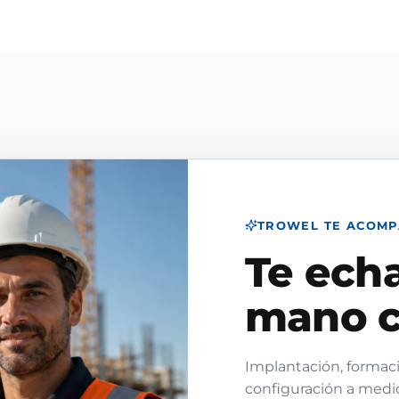
TROWEL TE ACOM
Te ech
mano c
Implantación, formaci
configuración a medi