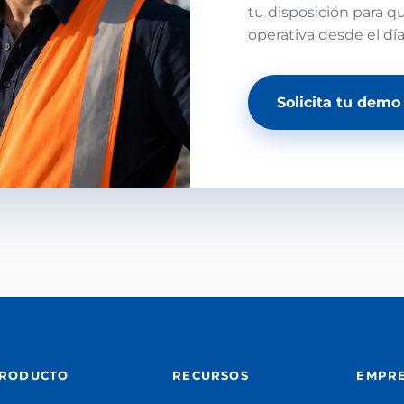
tu disposición para q
operativa desde el dí
Solicita tu demo
RODUCTO
RECURSOS
EMPR