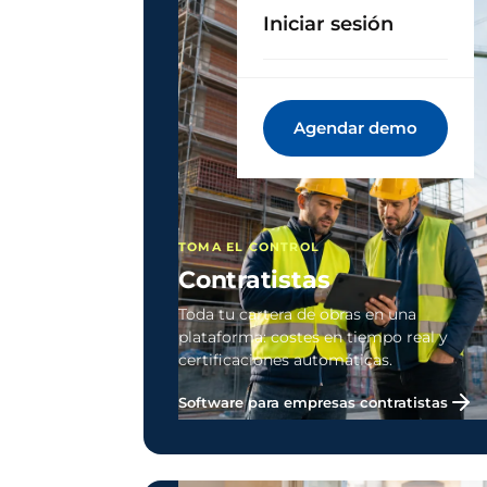
Iniciar sesión
Agendar demo
TOMA EL CONTROL
Contratistas
Toda tu cartera de obras en una
plataforma: costes en tiempo real y
certificaciones automáticas.
Software para empresas contratistas