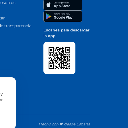
nosotros
Descargar en el
App Store
DISPONIBLE EN
Google Play
tar
de transparencia
Escanea para descargar
la app
 y
ar
Hecho con ❤️ desde España