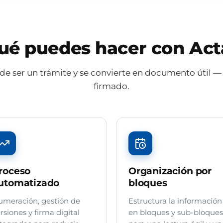
ué puedes hacer con Act
 de ser un trámite y se convierte en documento útil — v
firmado.
roceso
Organización por
utomatizado
bloques
meración, gestión de
Estructura la información
rsiones y firma digital
en bloques y sub-bloques