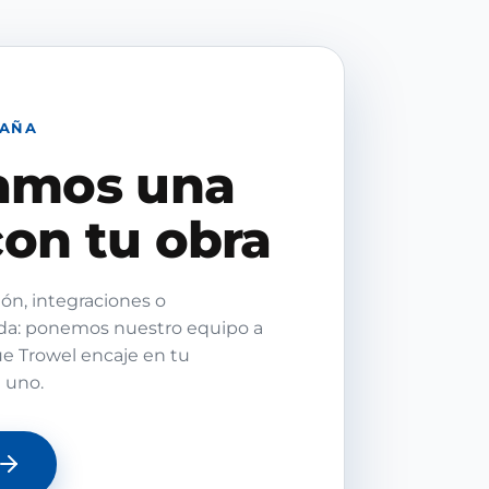
PAÑA
amos una
on tu obra
ón, integraciones o
da: ponemos nuestro equipo a
ue Trowel encaje en tu
a uno.