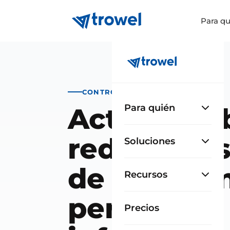
Para qu
CONTROL DE CALIDAD
Actas de o
Para quién
redactadas
Soluciones
de obra, si
Recursos
perder
Precios