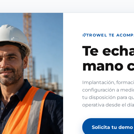
TROWEL TE ACOM
Te ech
mano c
Implantación, formaci
configuración a medi
tu disposición para q
operativa desde el dí
Solicita tu demo