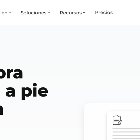
Precios
ién
Soluciones
Recursos
bra
 a pie
n