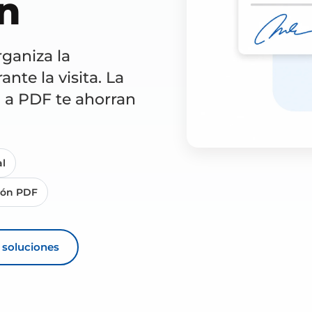
n
ganiza la
nte la visita. La
n a PDF te ahorran
al
ión PDF
s soluciones