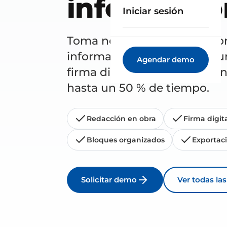
informació
Iniciar sesión
Toma notas, añade fotos y or
información por bloques dura
Agendar demo
firma digital y la exportació
hasta un 50 % de tiempo.
Redacción en obra
Firma digit
Bloques organizados
Exportac
Solicitar demo
Ver todas la