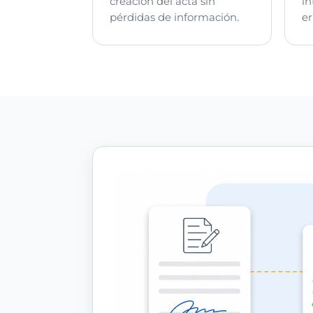
creación del acta sin
in
pérdidas de información.
er