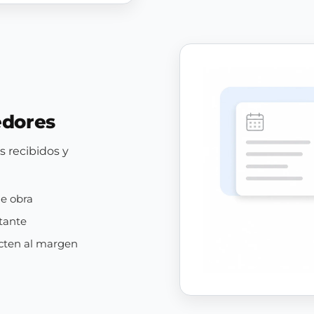
edores
s recibidos y
de obra
tante
ecten al margen