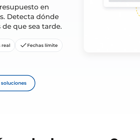
presupuesto en
os. Detecta dónde
 de que sea tarde.
 real
Fechas límite
s soluciones