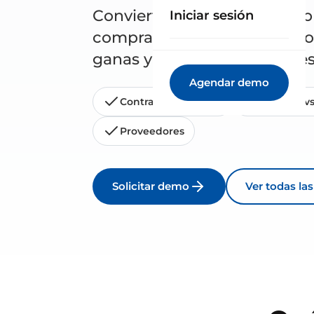
Convierte cada partida del 
Iniciar sesión
compras, contratos y pedid
ganas y dónde pierdes antes
Agendar demo
Contratos y pedidos
Previsto vs
Proveedores
Solicitar demo
Ver todas la