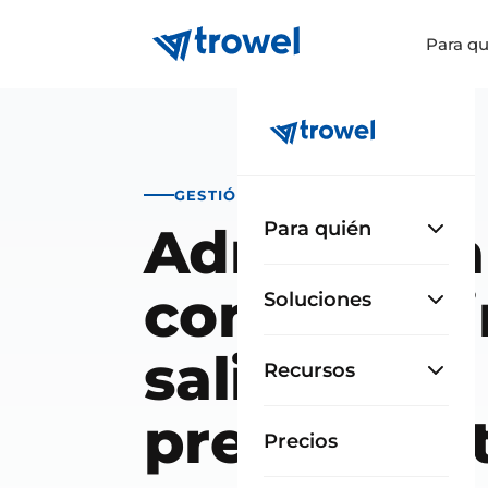
Para qu
GESTIÓN DE OBRA
Administra
Para quién
compras si
Soluciones
salirte del
Recursos
presupues
Precios