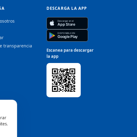
SA
DESCARGA LA APP
osotros
Descargar en el
App Store
DISPONIBLE EN
Google Play
ar
de transparencia
Escanea para descargar
la app
orar
ites.