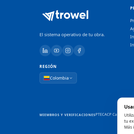
P
P
A
El sistema operativo de tu obra.
In
I
REGIÓN
Colombia
Usa
PTEC
ACP Cantabria
MIEMBROS Y VERIFICACIONES
Utili
tu ex
Más 