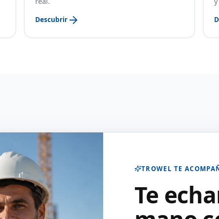
real.
y
Descubrir
D
TROWEL TE ACOMPA
Te ech
mano co