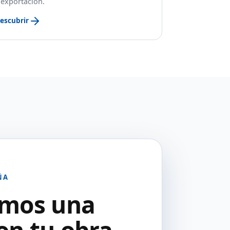
 exportación.
escubrir
ÑA
amos una
n tu obra