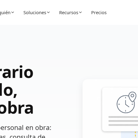
quién
Soluciones
Recursos
Precios
rario
do,
obra
personal en obra:
as, consulta de