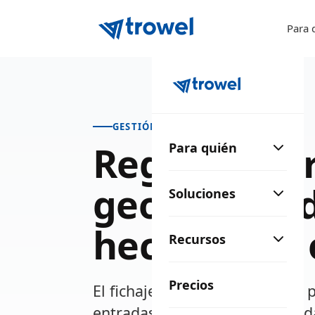
Para 
GESTIÓN DEL TIEMPO
Registro ho
Para quién
geolocaliza
Soluciones
hecho para 
Recursos
Precios
El fichaje más sencillo para tu 
entradas y salidas geolocalizad