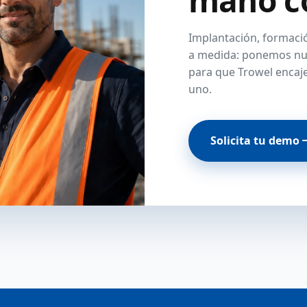
Implantación, formació
a medida: ponemos nue
para que Trowel encaje
uno.
Solicita tu demo