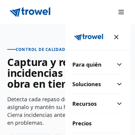
CONTROL DE CALIDAD
Captura y resuelve
Para quién
incidencias a pie de
obra en tiempo récord
Soluciones
Detecta cada repaso desde la app móvil,
Recursos
asígnalo y mantén su historial completo.
Cierra incidencias antes de que se conviertan
en problemas.
Precios