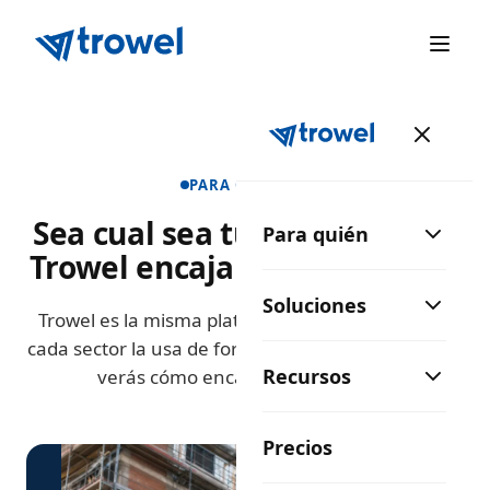
PARA QUIÉN ES
Sea cual sea tu especialidad,
Para quién
Trowel encaja en tu día a día.
Soluciones
Trowel es la misma plataforma para todos, pero
cada sector la usa de forma distinta. Elige el tuyo y
Recursos
verás cómo encaja en tu día a día.
Precios