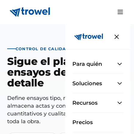
CONTROL DE CALIDAD
Sigue el plan de
Para quién
ensayos de la obra al
detalle
Soluciones
Define ensayos tipo, registra los realizados,
Recursos
almacena actas y consulta resultados
cuantitativos y cualitativos a lo largo de
toda la obra.
Precios