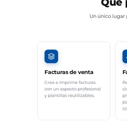
Qué 
Un único lugar 
Facturas de venta
F
Crea e imprime facturas
Re
con un aspecto profesional
cl
y plantillas reutilizables.
pr
pa
co