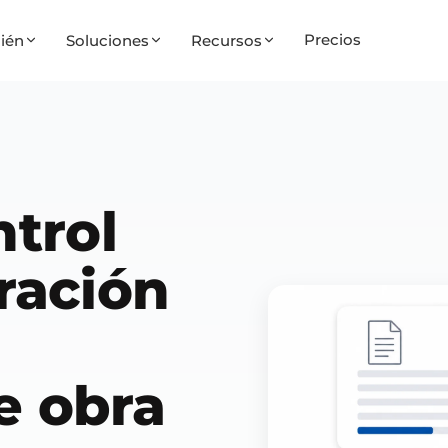
Precios
ién
Soluciones
Recursos
ntrol
ración
e obra