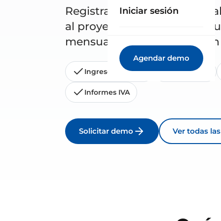
Registra ingresos, gastos y 
Iniciar sesión
al proyecto correcto y consu
mensuales y trimestrales sin
Agendar demo
Ingresos y gastos
Albaranes
Informes IVA
Solicitar demo
Ver todas la