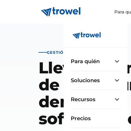
Para qu
GESTIÓN DE OBRA
Lleva el co
Para quién
de tu factu
Soluciones
dentro del
Recursos
software d
Precios