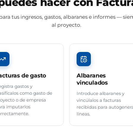
puedes hacer con Factur
para tus ingresos, gastos, albaranes e informes — s
al proyecto.
acturas de gasto
Albaranes
vinculados
gistra gastos y
asifícalos como gasto de
Introduce albaranes y
oyecto o de empresa
vincúlalos a facturas
ra imputarlos
recibidas para autogener
rrectamente.
líneas.