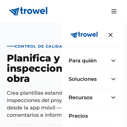
CONTROL DE CALIDAD
Planifica y realiza tus
Para quién
inspecciones a pie de
obra
Soluciones
Crea plantillas estandarizadas, programa las
Recursos
inspecciones del proyecto y ejecútalas
desde la app móvil — con fotos,
comentarios e informes filtrables.
Precios