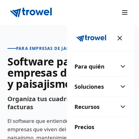
PARA EMPRESAS DE JARDINERÍA Y PAISAJISMO
Software para
Para quién
empresas de jardinería
y paisajismo
Soluciones
Organiza tus cuadrillas, tus podas y tus
facturas
Recursos
El software que entiende tu sector: diseñado para
Precios
empresas que viven del verde — jardinería,
paisajismo, mantenimiento de zonas verdes y