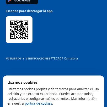
Google Play
Escanea para descargar la app
PTEC
ACP Cantabria
MIEMBROS Y VERIFICACIONES
Usamos cookies
@2026 Trowelapp
Utilizamos cookies propias y de terceros para analizar el uso
Aviso legal
Términos y condiciones
Privacidad
Cookies
DPA
del sitio y mejorar tu experiencia. Puedes aceptar todas,
Configurar cookies
rechazarlas o configurar cuáles permites. Más información
Hecho con ❤️ desde España
en nuestra
política de cookies
.