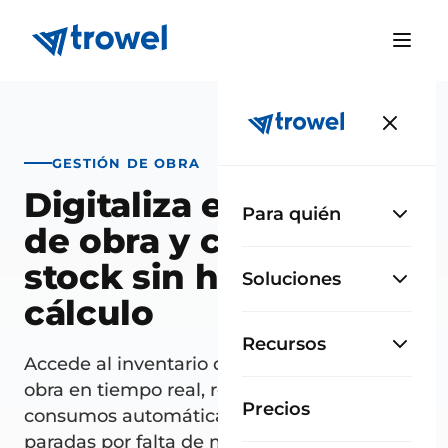
GESTIÓN DE OBRA
Digitaliza el almacén
Para quién
de obra y controla el
stock sin hojas de
Soluciones
cálculo
Recursos
Accede al inventario disponible en cada
obra en tiempo real, registra entradas y
Precios
consumos automáticamente y elimina
paradas por falta de material.