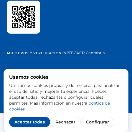
PTEC
ACP Cantabria
MIEMBROS Y VERIFICACIONES
Usamos cookies
@2026 Trowelapp
Utilizamos cookies propias y de terceros para analizar
Aviso legal
Términos y condiciones
Privacidad
Cookies
DPA
el uso del sitio y mejorar tu experiencia. Puedes
Configurar cookies
aceptar todas, rechazarlas o configurar cuáles
Hecho con ❤️ desde España
permites. Más información en nuestra
política de
cookies
.
Aceptar todas
Rechazar
Configurar
Agendar demo gratis