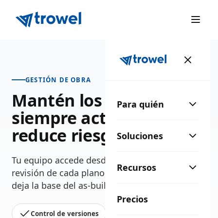
GESTIÓN DE OBRA
Mantén los planos
Para quién
siempre actualizados y
reduce riesgos en obra
Soluciones
Tu equipo accede desde el móvil a la última
Recursos
revisión de cada plano, anota incidencias y
deja la base del as-built lista al cerrar la obra.
Precios
Control de versiones
App móvil