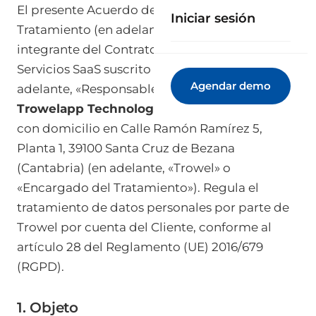
El presente Acuerdo de Encargo de
Iniciar sesión
Tratamiento (en adelante, «DPA») forma parte
integrante del
Contrato de Prestación de
Servicios SaaS
suscrito entre el Cliente (en
Agendar demo
adelante, «Responsable del Tratamiento») y
Trowelapp Technologies S.L.
, CIF B72411960,
con domicilio en Calle Ramón Ramírez 5,
Planta 1, 39100 Santa Cruz de Bezana
(Cantabria) (en adelante, «Trowel» o
«Encargado del Tratamiento»). Regula el
tratamiento de datos personales por parte de
Trowel por cuenta del Cliente, conforme al
artículo 28 del Reglamento (UE) 2016/679
(RGPD).
1. Objeto