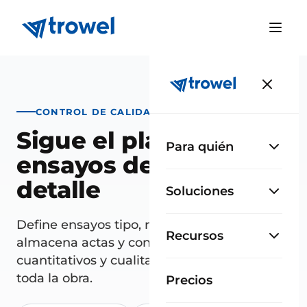
CONTROL DE CALIDAD
Sigue el plan de
Para quién
ensayos de la obra al
detalle
Soluciones
Define ensayos tipo, registra los realizados,
Recursos
almacena actas y consulta resultados
cuantitativos y cualitativos a lo largo de
toda la obra.
Precios