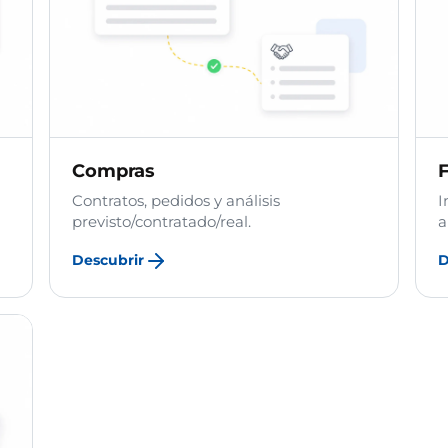
Compras
F
Contratos, pedidos y análisis
I
previsto/contratado/real.
a
Descubrir
D