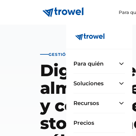
Para qu
GESTIÓN DE OBRA
Digitaliza e
Para quién
almacén de
Soluciones
y controla 
Recursos
stock sin h
Precios