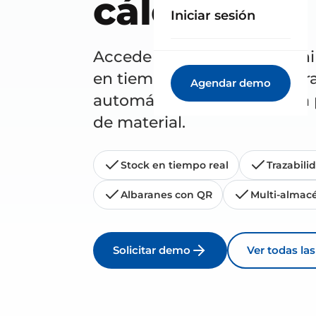
cálculo
Iniciar sesión
Accede al inventario dispon
en tiempo real, registra en
Agendar demo
automáticamente y elimina p
de material.
Stock en tiempo real
Trazabili
Albaranes con QR
Multi-almac
Solicitar demo
Ver todas la