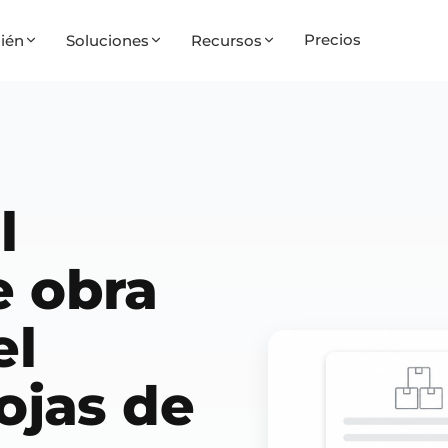
Precios
ién
Soluciones
Recursos
l
 obra
el
ojas de