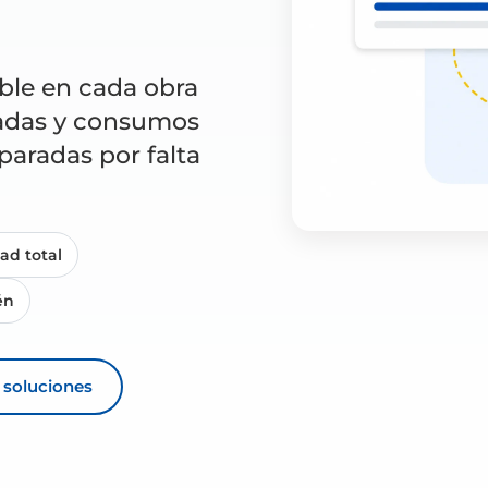
ible en cada obra
tradas y consumos
aradas por falta
dad total
én
s soluciones