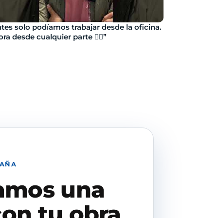
tes solo podíamos trabajar desde la oficina.
ra desde cualquier parte 👷‍♂️”
PAÑA
amos una
on tu obra