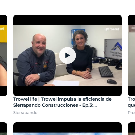
▶
Trowel life | Trowel impulsa la eficiencia de
Tro
Sierrapando Construcciones - Ep.3:
que
Sierrapando
Sierrapando
Pro