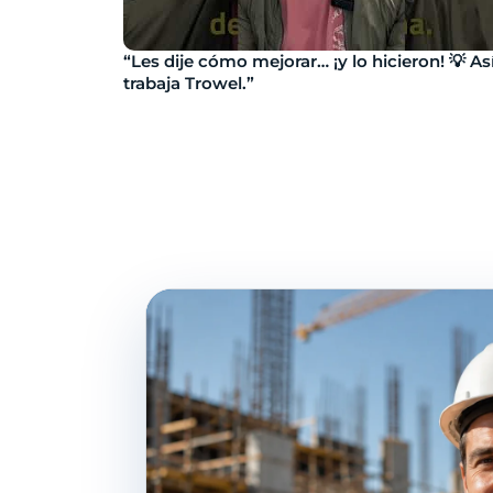
“Les dije cómo mejorar… ¡y lo hicieron! 💡 As
trabaja Trowel.”