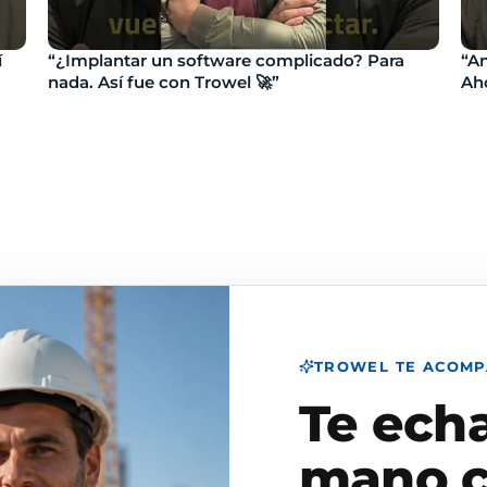
í
“¿Implantar un software complicado? Para
“An
nada. Así fue con Trowel 🚀”
Aho
TROWEL TE ACOM
Te ech
mano c