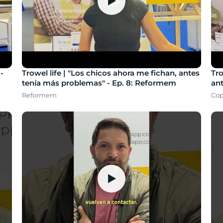
▶
-
Trowel life | "Los chicos ahora me fichan, antes
Tro
tenía más problemas" - Ep. 8: Reformem
ant
Reformem
Co
▶