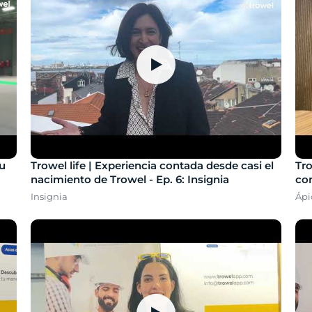
▶
su
Trowel life | Experiencia contada desde casi el
Tro
nacimiento de Trowel - Ep. 6: Insignia
con
Áp
Insignia
Ápi