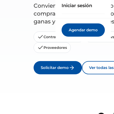
Convierte cada partida del 
Iniciar sesión
compras, contratos y pedid
ganas y dónde pierdes antes
Agendar demo
Contratos y pedidos
Previsto vs
Proveedores
Solicitar demo
Ver todas la