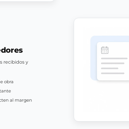
edores
s recibidos y
de obra
tante
ecten al margen