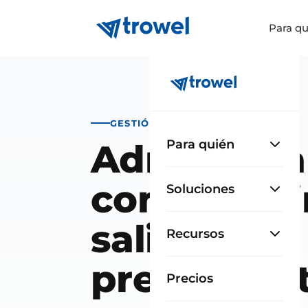
Para qu
GESTIÓN DE OBRA
Administra
Para quién
compras si
Soluciones
salirte del
Recursos
presupues
Precios