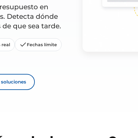
presupuesto en
os. Detecta dónde
 de que sea tarde.
 real
Fechas límite
s soluciones