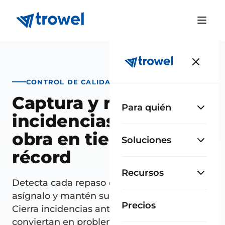
CONTROL DE CALIDAD
Captura y resuelve
Para quién
incidencias a pie de
obra en tiempo
Soluciones
récord
Recursos
Detecta cada repaso desde la app móvil,
asígnalo y mantén su historial completo.
Precios
Cierra incidencias antes de que se
conviertan en problemas.