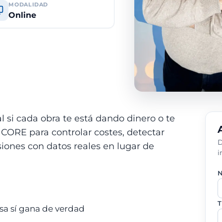
MODALIDAD
Online
si cada obra te está dando dinero o te
a CORE para controlar costes, detectar
D
iones con datos reales en lugar de
i
N
T
a sí gana de verdad