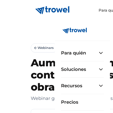
Para qu
Webinars
BAJO DEMANDA
Para quién
Aumenta tu ren
Soluciones
controlando los
obra
Recursos
Webinar gratuito para constructoras
Precios