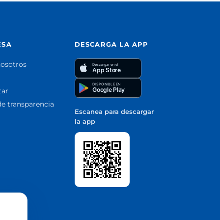
ESA
DESCARGA LA APP
nosotros
Descargar en el
App Store
DISPONIBLE EN
Google Play
tar
de transparencia
Escanea para descargar
la app