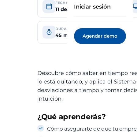
FECHA
Iniciar sesión
11 de junio de 2026
DURACIÓN
45 min
Agendar demo
Descubre cómo saber en tiempo real 
lo está quitando, y aplica el Sistem
desviaciones a tiempo y tomar decis
intuición.
¿Qué aprenderás?
Cómo asegurarte de que tu empres