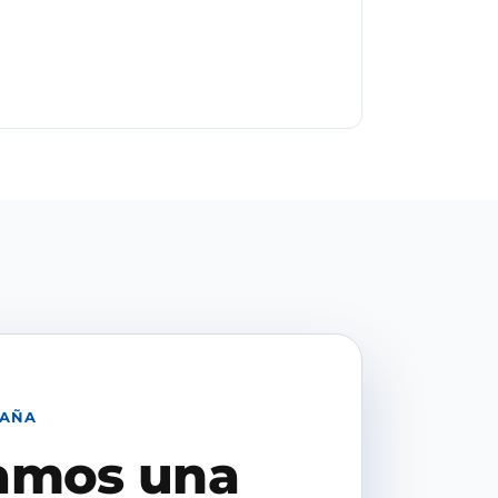
PAÑA
amos una