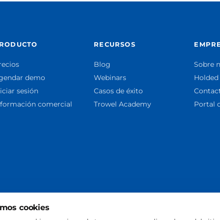
RODUCTO
RECURSOS
EMPR
recios
Blog
Sobre 
gendar demo
Webinars
Holded
iciar sesión
Casos de éxito
Contac
nformación comercial
Trowel Academy
Portal 
mos cookies
ria