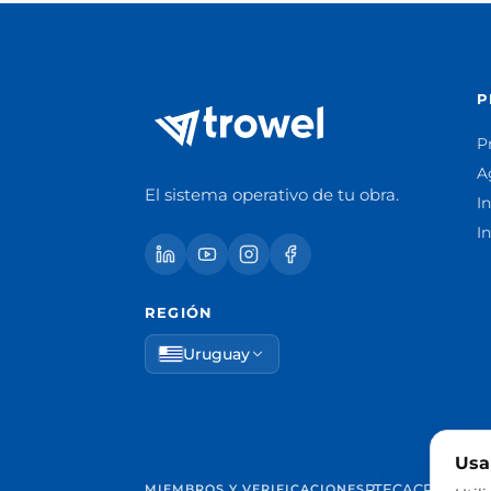
P
P
A
El sistema operativo de tu obra.
In
I
REGIÓN
Uruguay
Usa
PTEC
ACP Cantab
MIEMBROS Y VERIFICACIONES