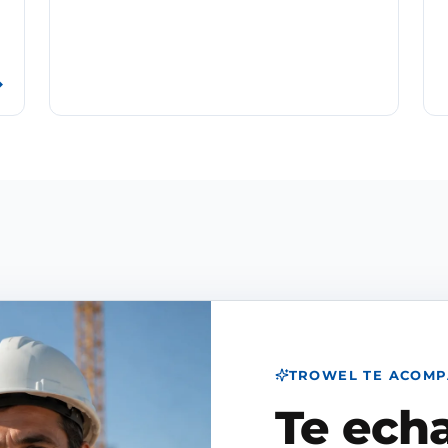
→
TROWEL TE ACOM
Te ech