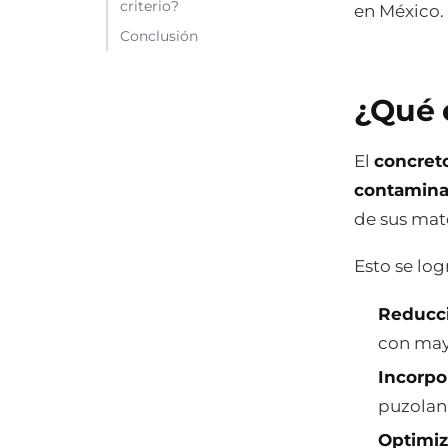
criterio?
en México.
Conclusión
¿Qué 
El
concret
contaminar
de sus mate
Esto se lo
Reducci
con may
Incorpo
puzolana
Optimiz