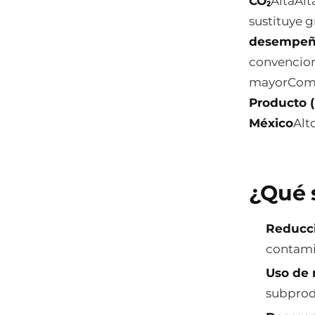
CO₂
AltaAl
sustituye 
desempeño
convencion
mayorCompe
Producto 
México
Alt
¿Qué s
Reducci
contamin
Uso de m
subprod