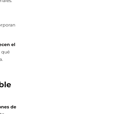
iales.
orporan
ecen el
n qué
a.
ble
ones de