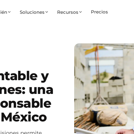
Precios
ién
Soluciones
Recursos
ntable y
nes: una
ponsable
 México
misiones permite