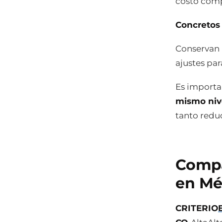
costo compe
Concretos 
Conservan 
ajustes pa
Es importa
mismo nive
tanto redu
Compa
en Mé
CRITERIO