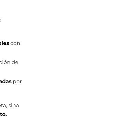
o
bles
con
ción de
radas
por
ta, sino
to.