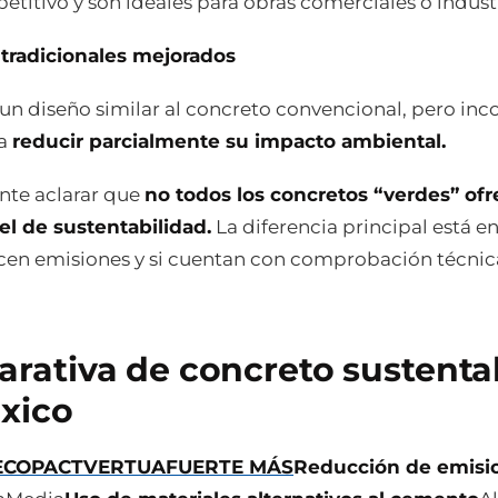
titivo y son ideales para obras comerciales o industr
tradicionales mejorados
un diseño similar al concreto convencional, pero inc
ra
reducir parcialmente su impacto ambiental.
nte aclarar que
no todos los concretos “verdes” ofr
l de sustentabilidad.
La diferencia principal está e
cen emisiones y si cuentan con comprobación técnic
rativa de concreto sustenta
xico
ECOPACT
VERTUA
FUERTE MÁS
Reducción de emisi