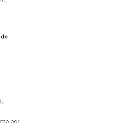
to,
 de
la
ento por