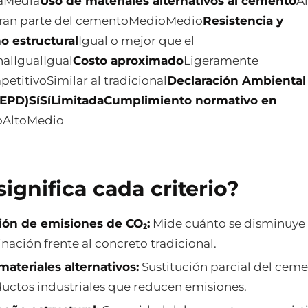
taMedia
Uso de materiales alternativos al cemento
Al
gran parte del cementoMedioMedio
Resistencia y
 estructural
Igual o mejor que el
alIgualIgual
Costo aproximado
Ligeramente
titivoSimilar al tradicional
Declaración Ambiental
(EPD)
SíSíLimitada
Cumplimiento normativo en
oAltoMedio
ignifica cada criterio?
ón de emisiones de CO₂:
Mide cuánto se disminuye 
ación frente al concreto tradicional.
ateriales alternativos:
Sustitución parcial del cem
uctos industriales que reducen emisiones.