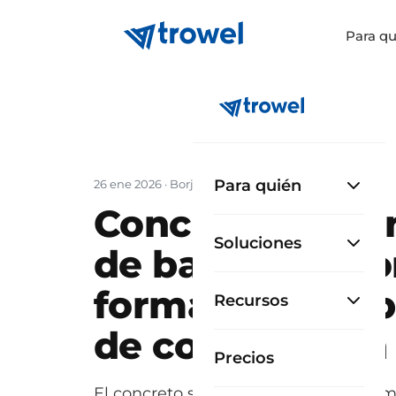
Para qu
Para quién
26 ene 2026
·
Borja García Cueto
Concreto suste
Soluciones
de bajas emisio
forma más res
Recursos
de construir en
Precios
El concreto sustentable y de bajas e