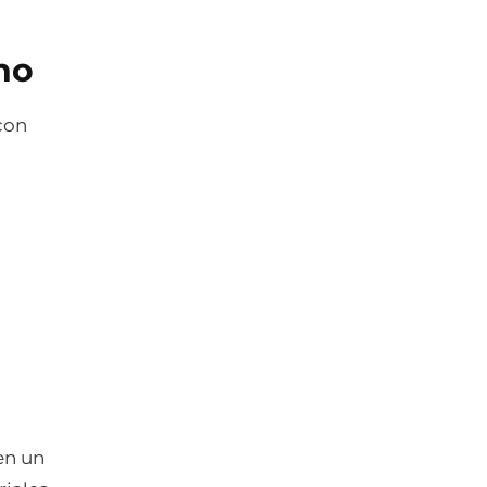
no
con
n un