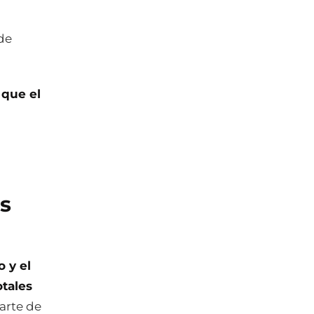
de
 que el
s
o y el
otales
arte de