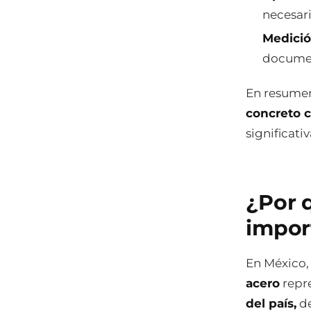
necesari
Medició
documen
En resumen
concreto 
significat
¿Por 
impor
En México,
acero
repr
del país,
de