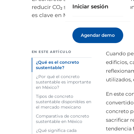
Iniciar sesión
reducir CO₂ sin perder resistencia. Co
es clave en México...
Agendar demo
EN ESTE ARTÍCULO
Cuando pe
edificios, 
¿Qué es el concreto
sustentable?
reflexiona
¿Por qué el concreto
utilizados,
sustentable es importante
en México?
En este con
Tipos de concreto
sustentable disponibles en
convertido
el mercado mexicano
concreto 
Comparativa de concreto
sacrificar 
sustentable en México
tendencia f
¿Qué significa cada