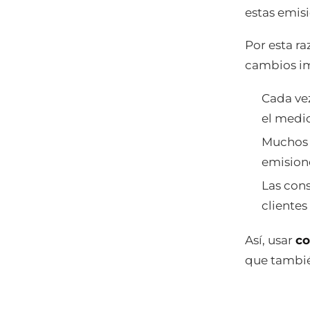
estas emis
Por esta r
cambios im
Cada ve
el medi
Muchos 
emision
Las cons
clientes
Así, usar
co
que tambi