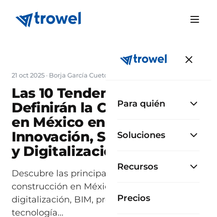
21 oct 2025
·
Borja García Cueto
Las 10 Tendencias que
Para quién
Definirán la Construcción
en México en 2026:
Innovación, Sostenibilidad
Soluciones
y Digitalización
Recursos
Descubre las principales tendencias de
construcción en México 2026: sostenibilidad,
Precios
digitalización, BIM, prefabricación y
tecnología...