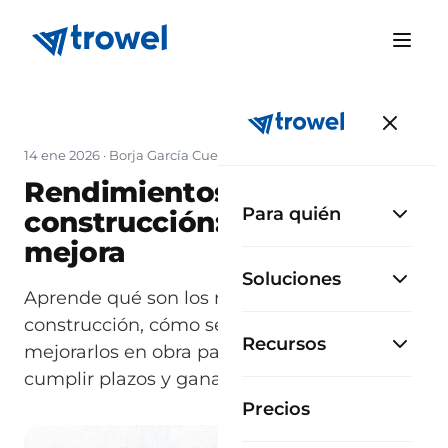
14 ene 2026
·
Borja García Cueto
·
Actualizado 15 jun 2026
Rendimientos en
Para quién
construcción: cálculo y
mejora
Soluciones
Aprende qué son los rendimientos en la
construcción, cómo se calculan y cómo
Recursos
mejorarlos en obra para reducir costos,
cumplir plazos y ganar rentabilidad.
Precios