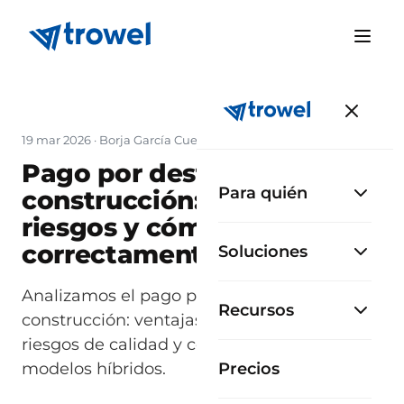
19 mar 2026
·
Borja García Cueto
Pago por destajo en
Para quién
construcción: ventajas,
riesgos y cómo aplicarlo
correctamente
Soluciones
Analizamos el pago por destajo en la
Recursos
construcción: ventajas en productividad,
riesgos de calidad y cómo implementar
modelos híbridos.
Precios