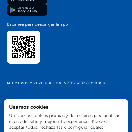
DISPONIBLE EN
Google Play
Escanea para descargar la app
PTEC
ACP Cantabria
MIEMBROS Y VERIFICACIONES
Usamos cookies
@2026 Trowelapp
Utilizamos cookies propias y de terceros para analizar
Aviso legal
Términos y condiciones
Privacidad
Cookies
DPA
el uso del sitio y mejorar tu experiencia. Puedes
Configurar cookies
aceptar todas, rechazarlas o configurar cuáles