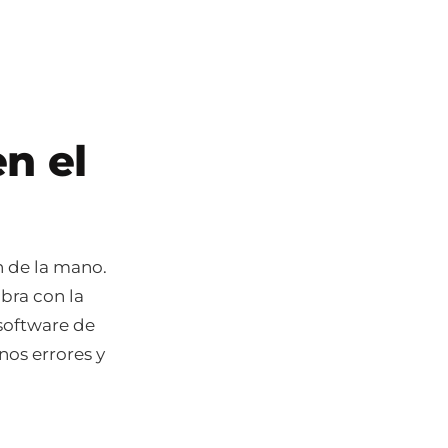
n el
an de la mano.
bra con la
 software de
os errores y