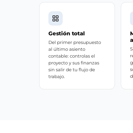
Gestión total
a
Del primer presupuesto
S
al último asiento
r
contable: controlas el
g
proyecto y sus finanzas
s
sin salir de tu flujo de
d
trabajo.