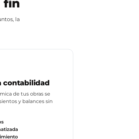
 fin
ntos, la
a contabilidad
mica de tus obras se
sientos y balances sin
os
matizada
imiento