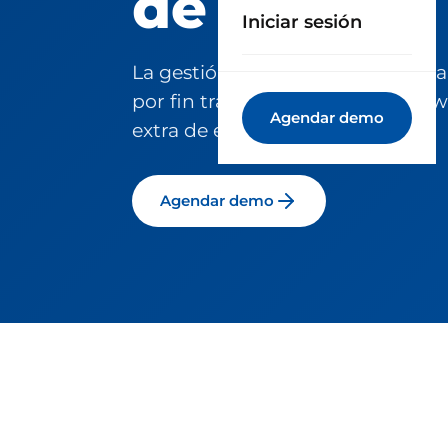
de Holded
Iniciar sesión
La gestión de tus obras y la cont
por fin trabajando juntas. El Tro
Agendar demo
extra de eficiencia.
Agendar demo