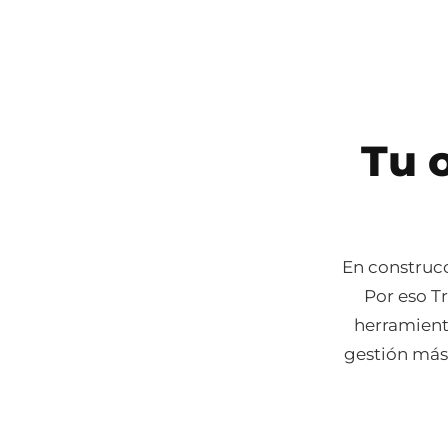
Tu 
En construcci
Por eso T
herramienta
gestión más