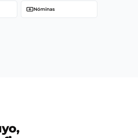
Nóminas
uyo,