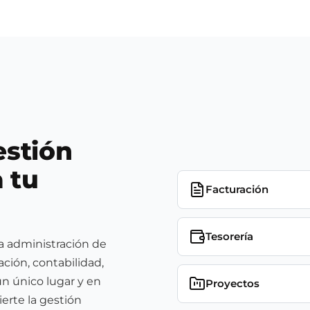
estión
 tu
Facturación
Tesorería
la administración de
ción, contabilidad,
n único lugar y en
Proyectos
ierte la gestión