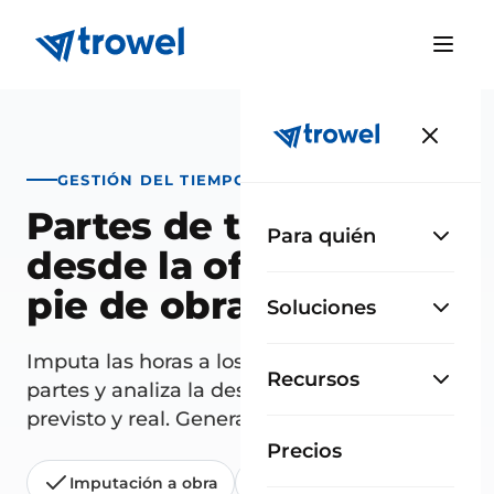
GESTIÓN DEL TIEMPO
Partes de trabajo
Para quién
desde la oficina o a
pie de obra
Soluciones
Imputa las horas a los proyectos, valida los
Recursos
partes y analiza la desviación entre tiempo
previsto y real. Genera facturas en un clic.
Precios
Imputación a obra
Validación