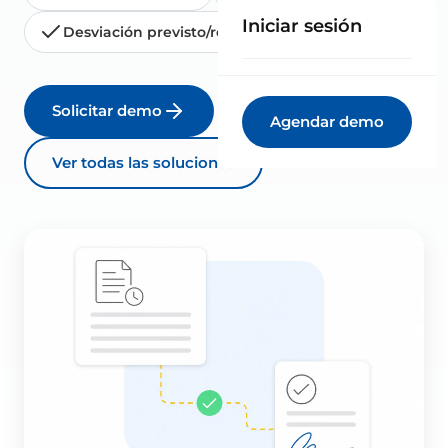
Iniciar sesión
Desviación previsto/real
Facturación
Solicitar demo
Agendar demo
Ver todas las soluciones