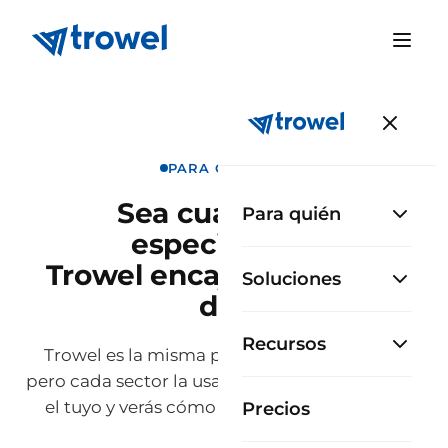
PARA QUIÉN ES
Sea cual sea tu
Para quién
especialidad,
Trowel encaja en tu día a
Soluciones
día.
Recursos
Trowel es la misma plataforma para todos,
pero cada sector la usa de forma distinta. Elige
el tuyo y verás cómo encaja en tu día a día.
Precios