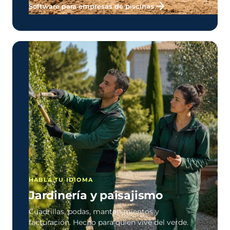
Software para empresas de piscinas
HABLA TU IDIOMA
Jardinería y paisajismo
Cuadrillas, podas, mantenimientos y
facturación. Hecho para quien vive del verde.