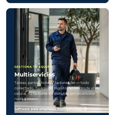
GESTIONA TU EQUIPO
Multiservicios
Tareas, partes, horas y facturación — todo
conectado. Tu equipo registra horas desde el
celular, tú facturas en minutos sin reconciliar
nada a mano.
Software para empresas multiservicios