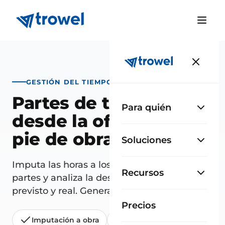
GESTIÓN DEL TIEMPO
Partes de trabajo
Para quién
desde la oficina o a
pie de obra
Soluciones
Imputa las horas a los proyectos, valida los
Recursos
partes y analiza la desviación entre tiempo
previsto y real. Genera facturas en un clic.
Precios
Imputación a obra
Validación