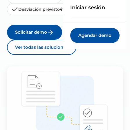
Iniciar sesión
Desviación previsto/real
Facturación
Solicitar demo
Agendar demo
Ver todas las soluciones