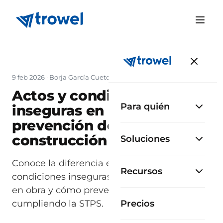
9 feb 2026
·
Borja García Cueto
Actos y condiciones
Para quién
inseguras en México:
prevención de riesgos en la
construcción
Soluciones
Conoce la diferencia entre actos y
Recursos
condiciones inseguras en México, ejemplos
en obra y cómo prevenir accidentes
cumpliendo la STPS.
Precios