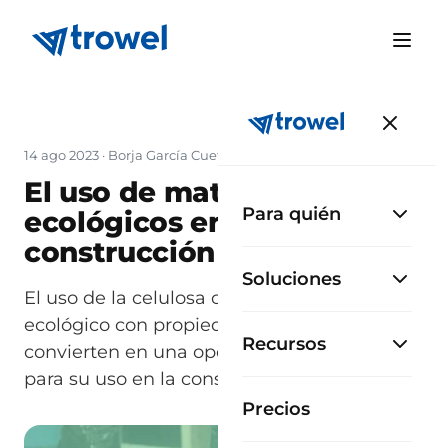
14 ago 2023
·
Borja García Cueto
El uso de materiales
Para quién
ecológicos en la
construcción
Soluciones
El uso de la celulosa como material
ecológico con propiedades que lo
Recursos
convierten en una opción muy atractiva
para su uso en la construcción.
Precios