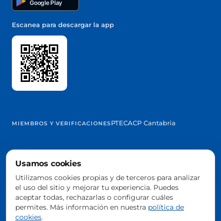
Google Play
Escanea para descargar la app
PTEC
ACP Cantabria
MIEMBROS Y VERIFICACIONES
Usamos cookies
@2026 Trowelapp
Utilizamos cookies propias y de terceros para analizar
Aviso legal
Términos y condiciones
Privacidad
Cookies
DPA
el uso del sitio y mejorar tu experiencia. Puedes
Configurar cookies
aceptar todas, rechazarlas o configurar cuáles
Hecho con ❤️ desde Cantabria, España
permites. Más información en nuestra
política de
cookies
.