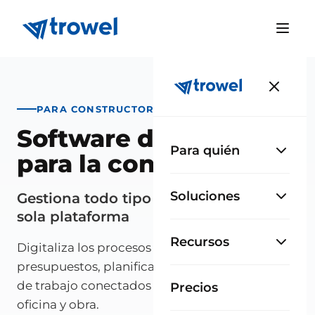
PARA CONSTRUCTORAS Y CONTRATISTAS
Software de gestión
Para quién
para la construcción
Soluciones
Gestiona todo tipo de obras desde una
sola plataforma
Recursos
Digitaliza los procesos de tu constructora:
presupuestos, planificación, compras y partes
de trabajo conectados en tiempo real entre
Precios
oficina y obra.