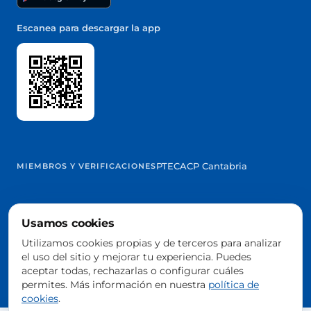
Escanea para descargar la app
PTEC
ACP Cantabria
MIEMBROS Y VERIFICACIONES
Usamos cookies
@2026 Trowelapp
Utilizamos cookies propias y de terceros para analizar
Aviso legal
Términos y condiciones
Privacidad
Cookies
DPA
el uso del sitio y mejorar tu experiencia. Puedes
Configurar cookies
aceptar todas, rechazarlas o configurar cuáles
Hecho con ❤️ desde Cantabria, España
permites. Más información en nuestra
política de
cookies
.