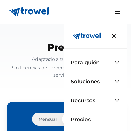
Precios
Adaptado a tus necesidades.
Para quién
Sin licencias de terceros ni mantenimiento de
servidores.
Soluciones
Recursos
Precios
Mensual
Anual
−10%