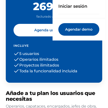
269 €
Iniciar sesión
/ mes
facturado anualmente
Agendar demo
Agenda una demo
INCLUYE
5 usuarios
Operarios ilimitados
Proyectos ilimitados
Toda la funcionalidad incluida
Añade a tu plan los usuarios que
necesitas
Operarios, capataces, encargados, jefes de obra,