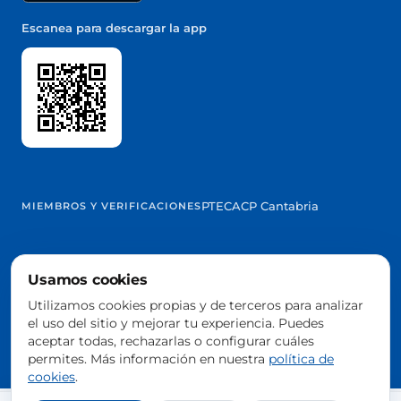
Escanea para descargar la app
PTEC
ACP Cantabria
MIEMBROS Y VERIFICACIONES
Usamos cookies
@2026 Trowelapp
Utilizamos cookies propias y de terceros para analizar
Aviso legal
Términos y condiciones
Privacidad
Cookies
DPA
el uso del sitio y mejorar tu experiencia. Puedes
Configurar cookies
aceptar todas, rechazarlas o configurar cuáles
Hecho con ❤️ desde Cantabria, España
permites. Más información en nuestra
política de
cookies
.