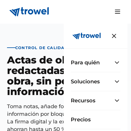
CONTROL DE CALIDAD
Actas de obra
Para quién
redactadas a pie de
obra, sin perder
Soluciones
información
Recursos
Toma notas, añade fotos y organiza la
información por bloques durante la visita.
Precios
La firma digital y la exportación a PDF te
ahorran hasta un 50 % de tiempo.