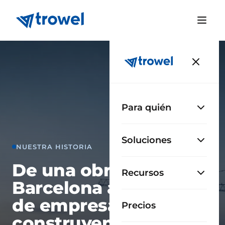
Para quién
Soluciones
NUESTRA HISTORIA
De una obra en
Recursos
Barcelona a cientos
de empresas
Precios
construyendo con