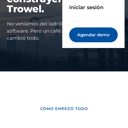
Trowel.
Iniciar sesión
No veníamos del ladrillo, veníamos del
software. Pero un café a media mañana lo
Agendar demo
cambió todo.
CÓMO EMPEZÓ TODO