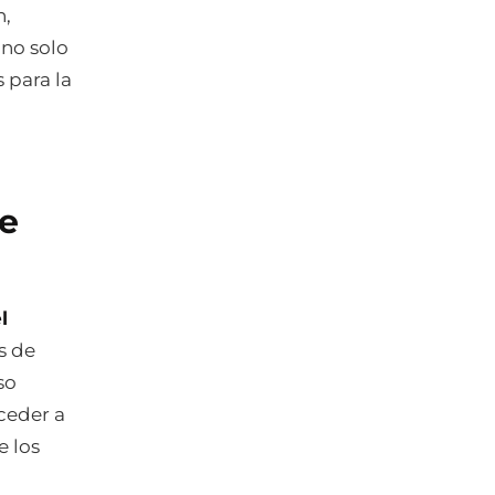
n,
 no solo
 para la
de
l
s de
so
ceder a
 los