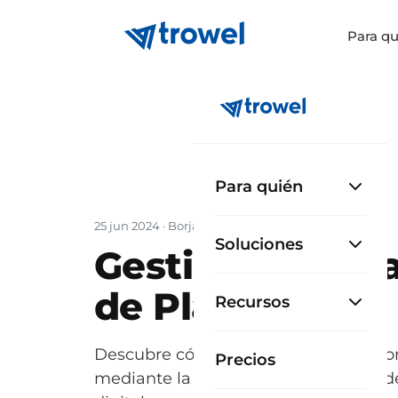
Para qu
Para quién
25 jun 2024
·
Borja García Cueto
Soluciones
Gestión y Digit
de Planos
Recursos
Descubre cómo Trowel está revolucio
Precios
mediante la gestión y digitalización d