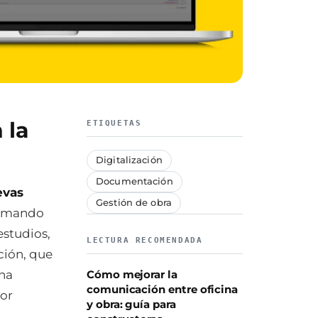
 la
ETIQUETAS
Digitalización
Documentación
evas
Gestión de obra
ormando
estudios,
LECTURA RECOMENDADA
ción, que
 ha
Cómo mejorar la
comunicación entre oficina
jor
y obra: guía para