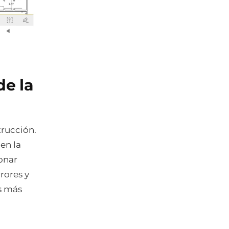
de la
trucción.
en la
ionar
rores y
s más