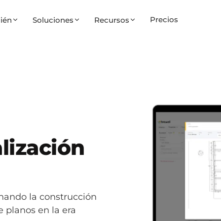
Precios
ién
Soluciones
Recursos
alización
nando la construcción
e planos en la era