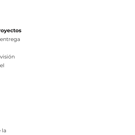
royectos
 entrega
visión
el
 la