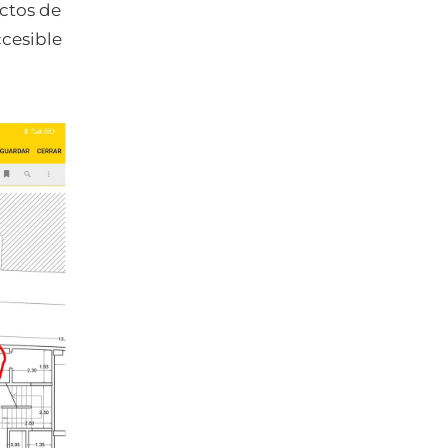
ectos de
ccesible