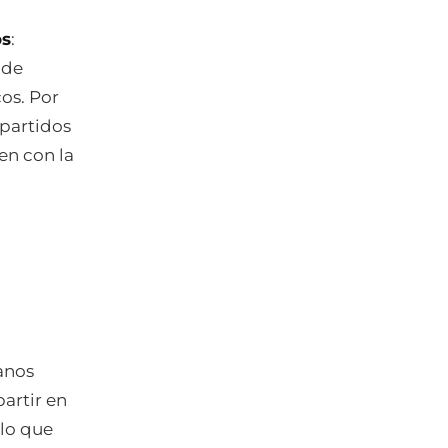
os
:
 de
os. Por
mpartidos
en con la
anos
partir en
 lo que