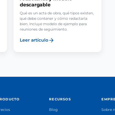
descargable
Qué es un acta de obra, qué tipos existen,
qué debe contener y cómo redactarla
bien. Incluye modelo de ejemplo para
reuniones de seguimiento.
Leer artículo
RODUCTO
RECURSOS
EMPR
recios
Blog
Sobre 