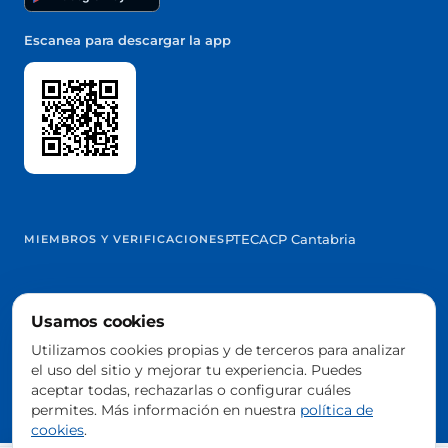
Escanea para descargar la app
PTEC
ACP Cantabria
MIEMBROS Y VERIFICACIONES
Usamos cookies
@2026 Trowelapp
Utilizamos cookies propias y de terceros para analizar
Aviso legal
Términos y condiciones
Privacidad
Cookies
DPA
el uso del sitio y mejorar tu experiencia. Puedes
Configurar cookies
aceptar todas, rechazarlas o configurar cuáles
Hecho con ❤️ desde España
permites. Más información en nuestra
política de
cookies
.