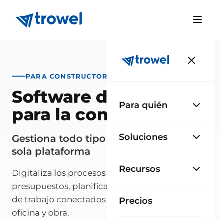
PARA CONSTRUCTORAS Y CONTRATISTAS
Software de gestión
Para quién
para la construcción
Soluciones
Gestiona todo tipo de obras desde una
sola plataforma
Recursos
Digitaliza los procesos de tu constructora:
presupuestos, planificación, compras y partes
de trabajo conectados en tiempo real entre
Precios
oficina y obra.