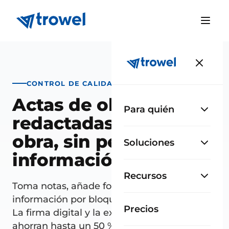
CONTROL DE CALIDAD
Actas de obra
Para quién
redactadas a pie de
obra, sin perder
Soluciones
información
Recursos
Toma notas, añade fotos y organiza la
información por bloques durante la visita.
Precios
La firma digital y la exportación a PDF te
ahorran hasta un 50 % de tiempo.