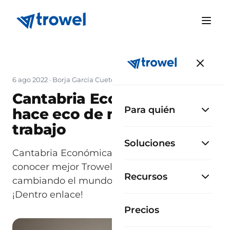
6 ago 2022
·
Borja García Cueto
Cantabria Económica se
Para quién
hace eco de nuestro
trabajo
Soluciones
Cantabria Económica nos visita para
conocer mejor Trowelapp y como estamos
Recursos
cambiando el mundo de la construcción.
¡Dentro enlace!
Precios