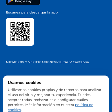
Google Play
Escanea para descargar la app
PTEC
ACP Cantabria
MIEMBROS Y VERIFICACIONES
Usamos cookies
@2026 Trowelapp
Utilizamos cookies propias y de terceros para analizar
Aviso legal
Términos y condiciones
Privacidad
Cookies
DPA
el uso del sitio y mejorar tu experiencia. Puedes
Configurar cookies
aceptar todas, rechazarlas o configurar cuáles
Hecho con ❤️ desde Cantabria, España
permites. Más información en nuestra
política de
cookies
.