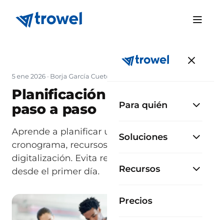
5 ene 2026
·
Borja García Cueto
·
Actualizado 9 jul 2026
Planificación de obra: guía
Para quién
paso a paso
Aprende a planificar una obra paso a paso:
Soluciones
cronograma, recursos, riesgos y
digitalización. Evita retrasos y sobrecostes
Recursos
desde el primer día.
Precios