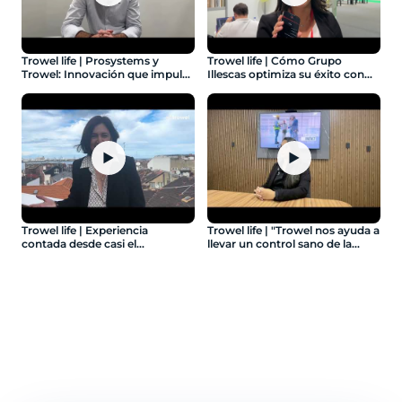
Trowel life | Prosystems y
Trowel life | Cómo Grupo
Trowel: Innovación que impulsa
Illescas optimiza su éxito con
resultados - Ep.4: Prosystems
Trowel - Ep.5: Grupo Illescas
▶
▶
Trowel life | Experiencia
Trowel life | "Trowel nos ayuda a
contada desde casi el
llevar un control sano de la
nacimiento de Trowel - Ep. 6:
administración" - Ep. 10: Ápice
Insignia