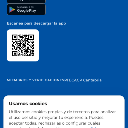
DISPONIBLE EN
Google Play
Escanea para descargar la app
PTEC
ACP Cantabria
MIEMBROS Y VERIFICACIONES
Usamos cookies
@2026 Trowelapp
Utilizamos cookies propias y de terceros para analizar
Aviso legal
Términos y condiciones
Privacidad
Cookies
DPA
el uso del sitio y mejorar tu experiencia. Puedes
Configurar cookies
aceptar todas, rechazarlas o configurar cuáles