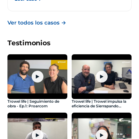
Ver todos los casos
→
Testimonios
▶
▶
Trowel life | Seguimiento de
Trowel life | Trowel impulsa la
obra - Ep.1: Proarcom
eficiencia de Sierrapando
Construcciones - Ep.3:
Sierrapando
▶
▶