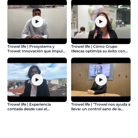
Sierrapando
▶
▶
Trowel life | Prosystems y
Trowel life | Cómo Grupo
Trowel: Innovación que impulsa
Illescas optimiza su éxito con
resultados - Ep.4: Prosystems
Trowel - Ep.5: Grupo Illescas
▶
▶
Trowel life | Experiencia
Trowel life | "Trowel nos ayuda a
contada desde casi el
llevar un control sano de la
nacimiento de Trowel - Ep. 6:
administración" - Ep. 10: Ápice
Insignia