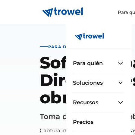
Para qu
PARA DIRECCIONES DE OBRA
Software p
Para quién
Direccione
Soluciones
obra
Recursos
Toma de datos a pie de o
Precios
Captura inspecciones, repasos y ensa