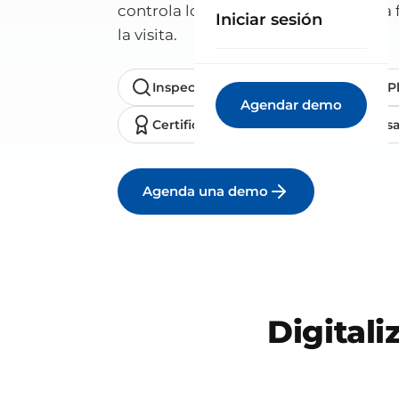
controla los planos y entrega tu acta 
Iniciar sesión
la visita.
Inspecciones
Repasos
P
Agendar demo
Certificados
Planos
Ens
Agenda una demo
Digitali