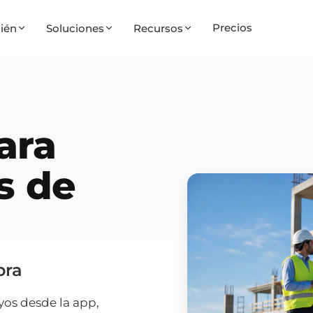
Precios
ién
Soluciones
Recursos
ara
s de
bra
yos desde la app,