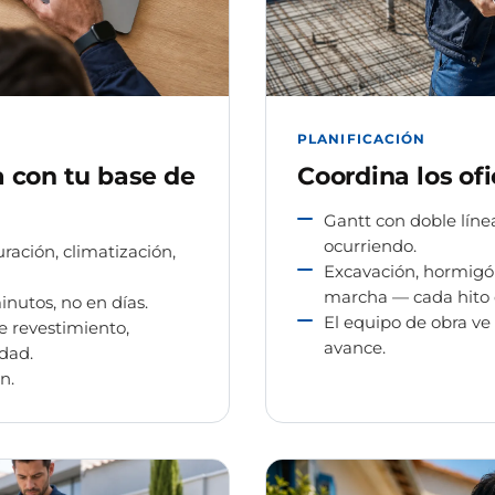
PLANIFICACIÓN
 con tu base de
Coordina los ofi
Gantt con doble línea
ocurriendo.
ración, climatización,
Excavación, hormigón
marcha — cada hito 
nutos, no en días.
El equipo de obra ve 
e revestimiento,
avance.
dad.
n.