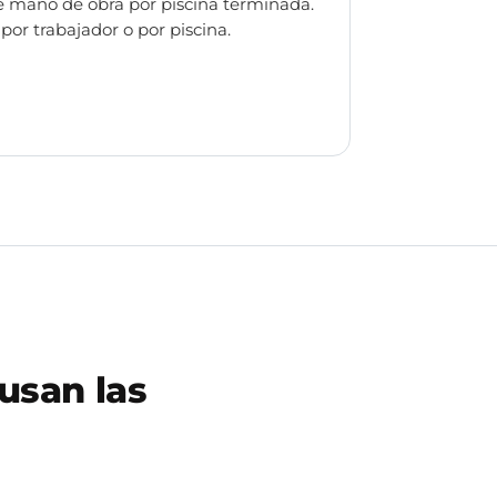
de mano de obra por piscina terminada.
or trabajador o por piscina.
usan las