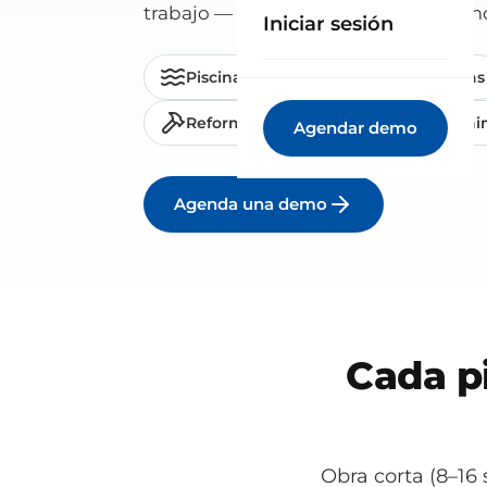
trabajo — controla cada piscina como
Iniciar sesión
Piscinas de obra
Prefabricadas
Reformas de piscinas
Manteni
Agendar demo
Agenda una demo
Cada p
Obra corta (8–16