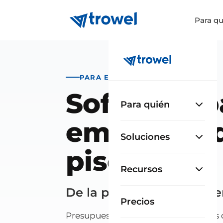
Para qu
PARA EMPRESAS DE PISCINAS
Software p
Para quién
empresas 
Soluciones
piscinas
Recursos
De la primera visita a la 
Precios
Presupuesto, planificación, compras 