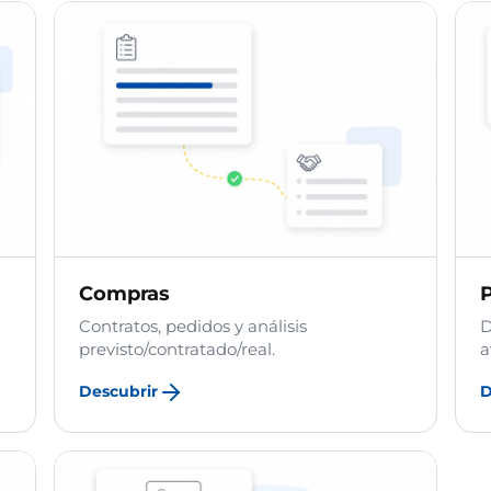
Compras
P
Contratos, pedidos y análisis
D
previsto/contratado/real.
a
Descubrir
D