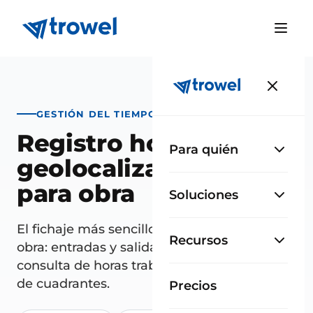
GESTIÓN DEL TIEMPO
Registro horario
Para quién
geolocalizado, hecho
para obra
Soluciones
El fichaje más sencillo para tu personal en
Recursos
obra: entradas y salidas geolocalizadas,
consulta de horas trabajadas y planificación
de cuadrantes.
Precios